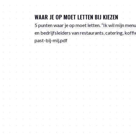
WAAR JE OP MOET LETTEN BIJ KIEZEN
5 punten waar je op moet letten. “Ik wil mijn menukaart uitbreiden met nieuwe drankjes; Wat adviseer je?” Deze vraag wordt ons regelmatig gesteld door eigenaren
en bedrijfsleiders van restaurants, catering, koffiebars en lunchrooms. https://chaiwallah.online/wp-content/
past-bij-mij.pdf