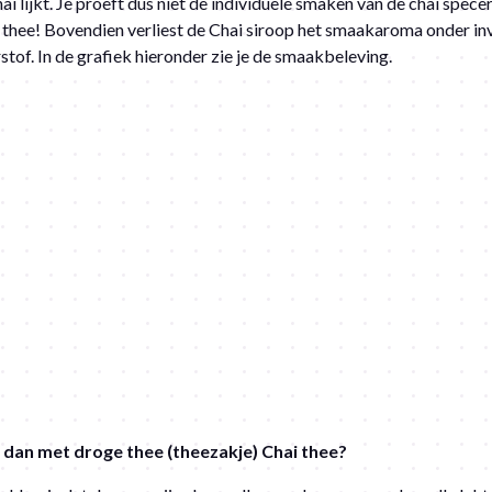
ai lijkt. Je proeft dus niet de individuele smaken van de chai specer
 thee! Bovendien verliest de Chai siroop het smaakaroma onder in
rstof. In de grafiek hieronder zie je de smaakbeleving.
t dan met droge thee (theezakje) Chai thee?