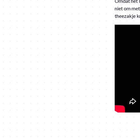
Omdat het l
niet om met
theezakje k