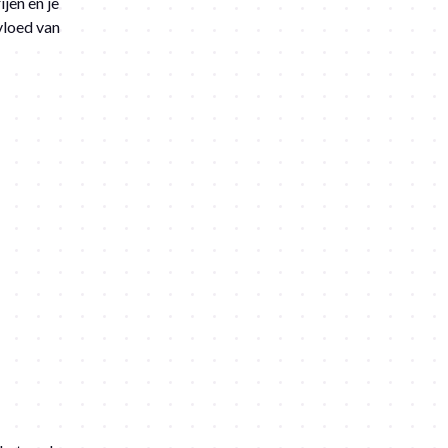
ijen en je
vloed van