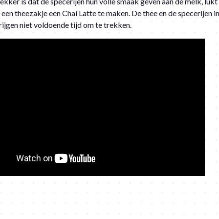
ekker is dat de specerijen hun volle smaak geven aan de melk, lukt
 een theezakje een Chai Latte te maken. De thee en de specerijen in
rijgen niet voldoende tijd om te trekken.