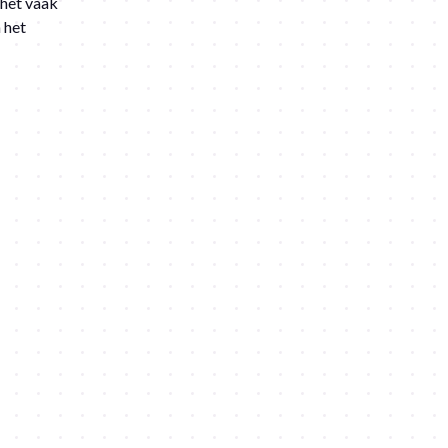
 het vaak
 het