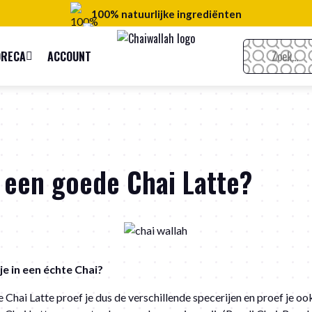
100% natuurlijke ingrediënten
Gratis verzending > € 100
ORECA
ACCOUNT
Gratis samples
Binnen 2 dagen geleverd
n een goede Chai Latte?
je in een échte Chai?
 Chai Latte proef je dus de verschillende specerijen en proef je oo