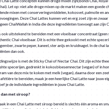
 Chai Latte concepten kunnen droge mixen zijn(Bondi Chai, Royal 
ai). Let op: niet alle droge mixen op de markt maken een goede cha
illende mixen met conserveringsmiddelen, kokosvet, palmolie en an
voegingen. Deze Chai Lattes kunnen vet en erg zoet zijn en zwaa
s geen ChaiWallah in India die deze ingrediënten toevoegt aan zijn C
is ook uitstekend te bereiden met een vloeibaar concentraat (geen 
thentic Chai vloeibaar. Dit is echte thee gekookt met echte speceri
mber, zwarte peper, kaneel, ster anijs en kruidnagel. In de chai la
iënten dan ook.
dingswijze is met de Sticky Chai of Nectar Chai. Dit zijn echte the
shte specerijen, gedrenkt in kokosbloesemnectar (vegan) of in ho
gram van deze mix te koken met melk (vegan), daarna door een zeef
cafétière te bereiden, maak je een heerlijke Chai Latte naar jouw e
ef je de individuele ingrediënten in jouw Chai Latte.
t dan met siroop?
ak in een Chai Latte met siroop bereid is slechts één aroma en sm