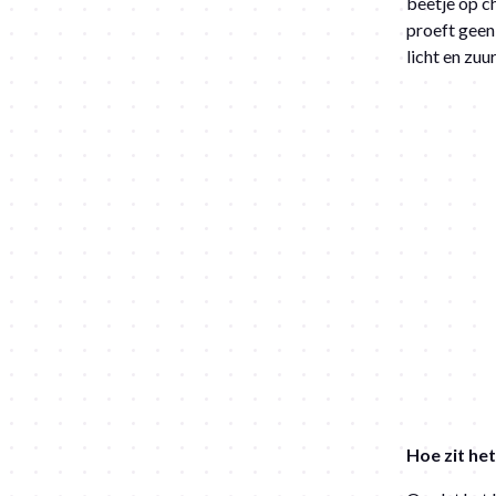
beetje op ch
proeft geen
licht en zuu
Hoe zit he