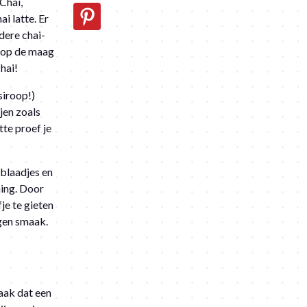
Chai,
i latte. Er
dere chai-
r op de maag
hai!
siroop!)
jen zoals
tte proef je
eblaadjes en
ning. Door
je te gieten
igen smaak.
aak dat een