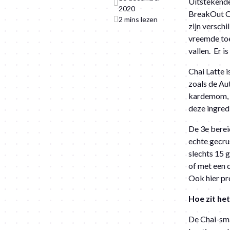
Uitstekende
2020
BreakOut Ch
2 mins lezen
zijn versch
vreemde toe
vallen. Er i
Chai Latte 
zoals de Au
kardemom, ge
deze ingred
De 3e berei
echte gecru
slechts 15 
of met een 
Ook hier pro
Hoe zit he
De Chai-sma