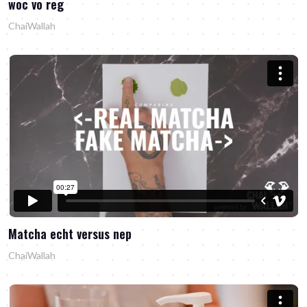
woc vo reg
ChaiWallah
Matcha echt versus nep
ChaiWallah