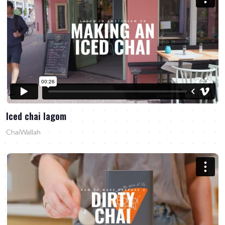
Iced chai lagom
ChaiWallah