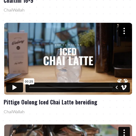
Chaitini 16×9
ChaiWallah
Pittige Oolong Iced Chai Latte bereiding
ChaiWallah