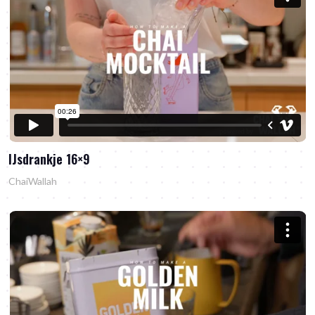
IJsdrankje 16×9
ChaiWallah