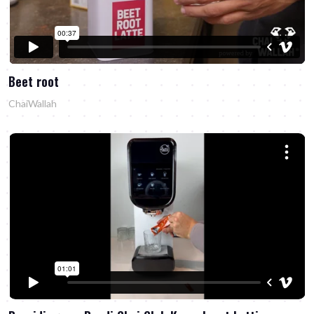
Beet root
ChaiWallah