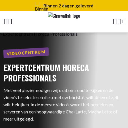
100% natuurlijke ingrediënten
VIDEOCENTRUM
EXPERTCENTRUM HORECA
PROFESSIONALS
Met veel plezier nodigen wij u uit om rond te kijken en de
video’s te selecteren die u met uw barista’s wilt delen of zelf
wilt bekijken. In de meeste video’s wordt het bereiden en
serveren van een hoogwaardige Chai Latte, Macha Latte of
meer uitgelegd.