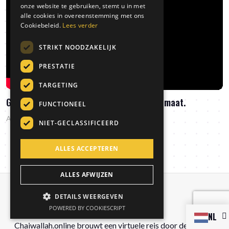
onze website te gebruiken, stemt u in met
ITALIAN
alle cookies in overeenstemming met ons
Cookiebeleid.
Lees verder
STRIKT NOODZAKELIJK
PRESTATIE
TARGETING
Ginger ‘n Spice Chai Latte in Animo-automaat.
FUNCTIONEEL
Alex De Leeuw
NIET-GECLASSIFICEERD
ALLES ACCEPTEREN
ALLES AFWIJZEN
DETAILS WEERGEVEN
POWERED BY COOKIESCRIPT
Ned
Chaiwallah.online brouwt een virtuele reis door de rijke en