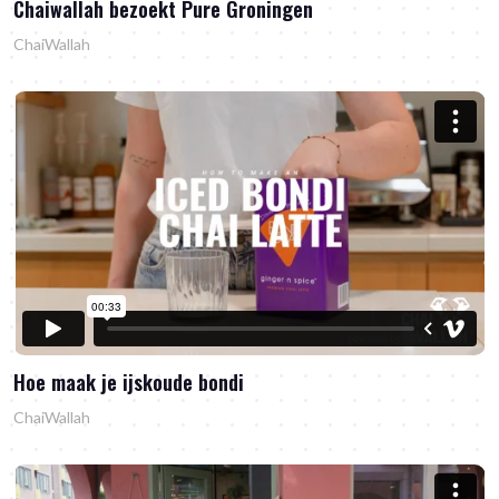
Chaiwallah bezoekt Pure Groningen
ChaiWallah
Hoe maak je ijskoude bondi
ChaiWallah