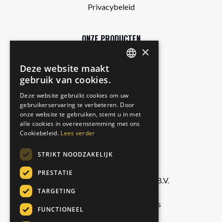
Privacybeleid
ONZE PRODUCTEN
×
Winkel
Deze website maakt
DUTCH
Gratis proefpakket
gebruik van cookies.
Authentic
ENGLISH
Deze website gebruikt cookies om uw
Matcha Latte
gebruikerservaring te verbeteren. Door
GERMAN
Royal Chai
onze website te gebruiken, stemt u in met
ITALIAN
alle cookies in overeenstemming met ons
Cookiebeleid.
Lees verder
BEDRIJF
STRIKT NOODZAKELIJK
PRESTATIE
Foodservice Marketing Foods B.V.
TARGETING
De Doornweg 13,
8035 PC Zwolle, Netherlands
FUNCTIONEEL