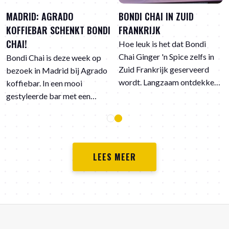
MADRID: AGRADO
BONDI CHAI IN ZUID
KOFFIEBAR SCHENKT BONDI
FRANKRIJK
CHAI!
Hoe leuk is het dat Bondi
Chai Ginger 'n Spice zelfs in
Bondi Chai is deze week op
Zuid Frankrijk geserveerd
bezoek in Madrid bij Agrado
wordt. Langzaam ontdekken
koffiebar. In een mooi
de Fransen de kruidige
gestyleerde bar met een
smaken in chai Latte.
brede keuze uit verschillende
koffievarianten staat ook
Bondi Chai op de kaart. Hier
de vegan Ginger 'n Spice.
LEES MEER