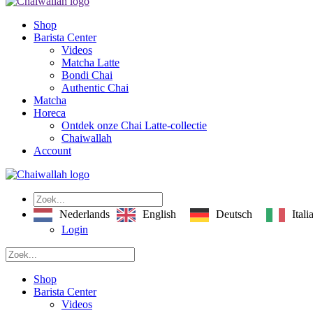
Shop
Barista Center
Videos
Matcha Latte
Bondi Chai
Authentic Chai
Matcha
Horeca
Ontdek onze Chai Latte-collectie
Chaiwallah
Account
English
Deutsch
Itali
Nederlands
Login
Shop
Barista Center
Videos