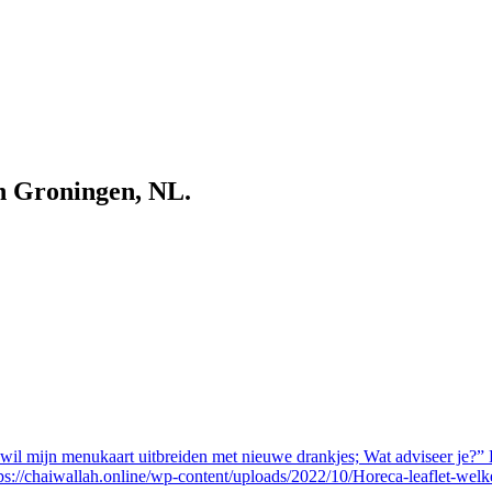
n Groningen, NL.
k wil mijn menukaart uitbreiden met nieuwe drankjes; Wat adviseer je?”
https://chaiwallah.online/wp-content/uploads/2022/10/Horeca-leaflet-wel