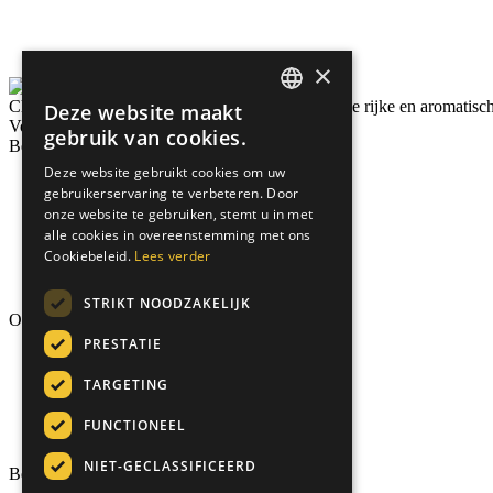
×
Chaiwallah.online brouwt een virtuele reis door de rijke en aromatische
Deze website maakt
DUTCH
Volg ons
gebruik van cookies.
Bedrijf
ENGLISH
Deze website gebruikt cookies om uw
Video Center
gebruikerservaring te verbeteren. Door
GERMAN
Horeca
onze website te gebruiken, stemt u in met
Nieuws
ITALIAN
alle cookies in overeenstemming met ons
Kontakt
Cookiebeleid.
Lees verder
Algemene voorwaarden
Privacybeleid
STRIKT NOODZAKELIJK
Onze producten
PRESTATIE
Winkel
Gratis proefpakket
TARGETING
Authentic
Matcha Latte
FUNCTIONEEL
Royal Chai
NIET-GECLASSIFICEERD
Bedrijf