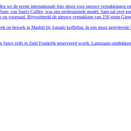
n we de eerste internationale foto shoot voor nieuwe verpakkingen e
en Sam, van Sam's Coffee, was ons professionele model. Sam zal over e
n op voorraad. Bijvoorbeeld de nieuwe verpakking van 250 gram Ginger 
ek op bezoek in Madrid bij Agrado koffiebar. In een mooi gestyleerde b
'n Spice zelfs in Zuid Frankrijk geserveerd wordt. Langzaam ontdekken