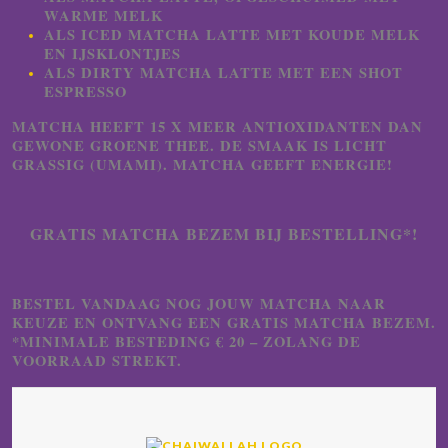
WARME MELK
ALS ICED MATCHA LATTE MET KOUDE MELK
EN IJSKLONTJES
ALS DIRTY MATCHA LATTE MET EEN SHOT
ESPRESSO
MATCHA HEEFT 15 X MEER ANTIOXIDANTEN DAN
GEWONE GROENE THEE. DE SMAAK IS LICHT
GRASSIG (UMAMI). MATCHA GEEFT ENERGIE!
GRATIS MATCHA BEZEM BIJ BESTELLING*!
BESTEL VANDAAG NOG JOUW MATCHA NAAR
KEUZE EN ONTVANG EEN GRATIS MATCHA BEZEM.
*MINIMALE BESTEDING € 20 – ZOLANG DE
VOORRAAD STREKT.