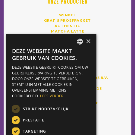
ONZE PRODUCTEN
WINKEL
GRATIS PROEFPAKKET
AUTHENTIC
MATCHA LATTE
ROYAL CHAI
×
DEZE WEBSITE MAAKT
DUTCH
BEDRIJF
GEBRUIK VAN COOKIES.
ENGLISH
DEZE WEBSITE GEBRUIKT COOKIES OM UW
GEBRUIKERSERVARING TE VERBETEREN.
GERMAN
FOODSERVICE MARKETING FOODS B.V.
DOOR ONZE WEBSITE TE GEBRUIKEN,
DE DOORNWEG 13,
ITALIAN
STEMT U IN MET ALLE COOKIES IN
8035 PC ZWOLLE, NETHERLANDS
OVEREENSTEMMING MET ONS
COOKIEBELEID.
LEES VERDER
INFO@CHAIWALLAH.ONLINE
STRIKT NOODZAKELIJK
+31 529 42 69 60
PRESTATIE
TARGETING