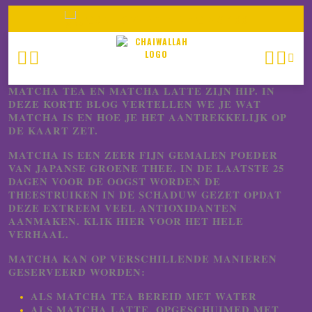
N
GRATIS VERZENDING > € 100
MATCHA TEA EN MATCHA LATTE ZIJN HIP. IN
DEZE KORTE BLOG VERTELLEN WE JE WAT
MATCHA IS EN HOE JE HET AANTREKKELIJK OP
DE KAART ZET.
MATCHA IS EEN ZEER FIJN GEMALEN POEDER
VAN JAPANSE GROENE THEE. IN DE LAATSTE 25
DAGEN VOOR DE OOGST WORDEN DE
THEESTRUIKEN IN DE SCHADUW GEZET OPDAT
DEZE EXTREEM VEEL ANTIOXIDANTEN
AANMAKEN. KLIK HIER VOOR HET HELE
VERHAAL.
MATCHA KAN OP VERSCHILLENDE MANIEREN
GESERVEERD WORDEN:
ALS
MATCHA TEA
BEREID MET WATER
ALS
MATCHA LATTE
, OPGESCHUIMED MET