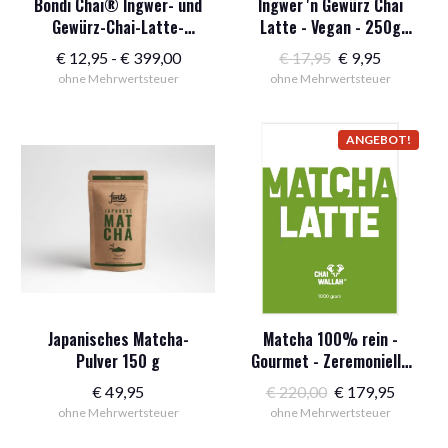
Bondi Chai® Ingwer- und
Ingwer 'n Gewürz Chai
Gewürz-Chai-Latte-
Latte - Vegan - 250g
Mischung
Dose
Preisspanne:
Ursprünglicher
Aktueller
€
12,95
-
€
399,00
€
17,95
€
9,95
ohne Mehrwertsteuer
12,95
ohne Mehrwertsteuer
Preis
Preis:
€
war:
9,95
bis
17,95
€.
ANGEBOT!
399,00
€.
€
Japanisches Matcha-
Matcha 100% rein -
Pulver 150 g
Gourmet - Zeremonielle
Qualität 1000 g
Der
Der
€
49,95
€
220,00
€
179,95
ohne Mehrwertsteuer
ohne Mehrwertsteuer
ursprüngliche
aktuell
Preis
Preis