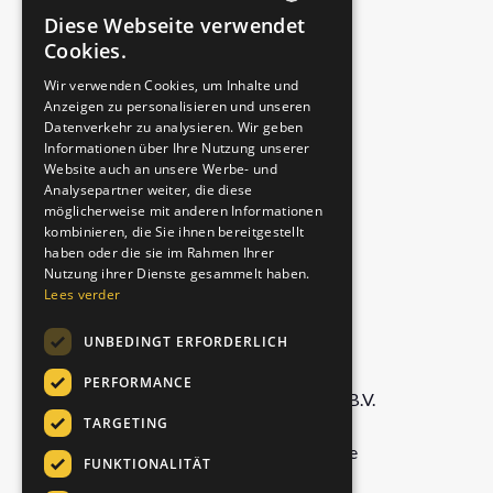
Datenschutzerklärung
Diese Webseite verwendet
DUTCH
Cookies.
ENGLISH
UNSERE PRODUKTE
Wir verwenden Cookies, um Inhalte und
Anzeigen zu personalisieren und unseren
GERMAN
Datenverkehr zu analysieren. Wir geben
Shop
ITALIAN
Informationen über Ihre Nutzung unserer
Kostenlose Probepackung
Website auch an unsere Werbe- und
Authentisch
Analysepartner weiter, die diese
möglicherweise mit anderen Informationen
Matcha-Latte
kombinieren, die Sie ihnen bereitgestellt
Königlicher Chai
haben oder die sie im Rahmen Ihrer
Nutzung ihrer Dienste gesammelt haben.
Lees verder
UNTERNEHMEN
UNBEDINGT ERFORDERLICH
PERFORMANCE
Foodservice Marketing Foods B.V.
TARGETING
De Doornweg 13,
8035 PC Zwolle, Niederlande
FUNKTIONALITÄT