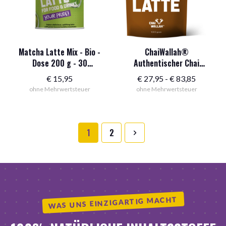
Matcha Latte Mix - Bio -
ChaiWallah®
Dose 200 g - 30
Authentischer Chai
Portionen
Masala - Vegan - 1 kg
Preisspa
€
15,95
€
27,95
-
€
83,85
ohne Mehrwertsteuer
ohne Mehrwertsteuer
27,95
€
bis
83,85
1
2
€
WAS UNS EINZIGARTIG MACHT