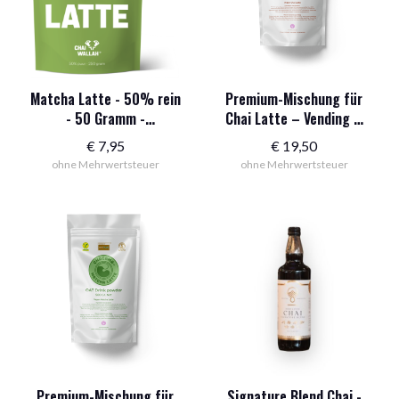
Matcha Latte - 50% rein
Premium-Mischung für
- 50 Gramm -
Chai Latte – Vending –
Probepackung Catering
Vegan 750 g
€
7,95
€
19,50
ohne Mehrwertsteuer
ohne Mehrwertsteuer
Premium-Mischung für
Signature Blend Chai -