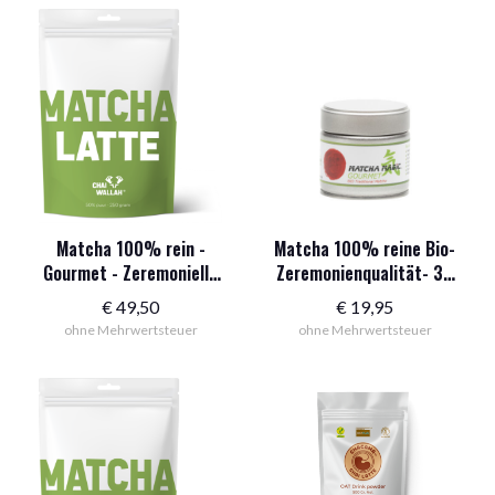
betrug:
beträgt
220,00
179,95
€.
€.
Matcha 100% rein -
Matcha 100% reine Bio-
Gourmet - Zeremonielle
Zeremonienqualität- 30
Qualität 250 g
Gramm
€
49,50
€
19,95
ohne Mehrwertsteuer
ohne Mehrwertsteuer