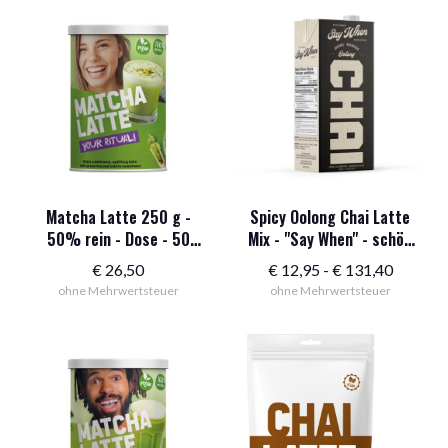
419,50
€
Matcha Latte 250 g -
Spicy Oolong Chai Latte
50% rein - Dose - 50
Mix - "Say When" - schön
Portionen
würzig
Preissp
€
26,50
€
12,95
-
€
131,40
ohne Mehrwertsteuer
ohne Mehrwertsteuer
12,95
€
bis
131,40
€