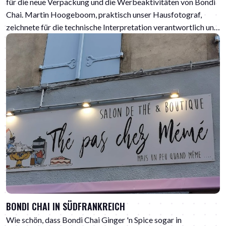
für die neue Verpackung und die Werbeaktivitäten von Bondi
Chai. Martin Hoogeboom, praktisch unser Hausfotograf,
zeichnete für die technische Interpretation verantwortlich und
Sam von Sam's Coffee war unser professionelles Model. Sam
wird in Kürze als Model auf der neuen Verpackung von Bondi
Chai zu sehen sein. Für einen ersten Eindruck haben wir bereits
einige Packungen auf Lager. Zum Beispiel die neue 250-
Gramm-Packung Ginger 'n Spice, auf der Heidi und Josie aus
Australien zu sehen sind.
BONDI CHAI IN SÜDFRANKREICH
Wie schön, dass Bondi Chai Ginger 'n Spice sogar in