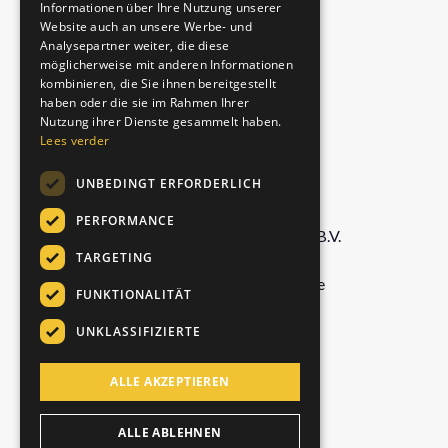
ITALIAN
Informationen über Ihre Nutzung unserer
Kostenlose Probepackung
Website auch an unsere Werbe- und
Authentisch
Analysepartner weiter, die diese
möglicherweise mit anderen Informationen
Matcha-Latte
kombinieren, die Sie ihnen bereitgestellt
Königlicher Chai
haben oder die sie im Rahmen Ihrer
Nutzung ihrer Dienste gesammelt haben.
Lees verder
UNTERNEHMEN
UNBEDINGT ERFORDERLICH
PERFORMANCE
Foodservice Marketing Foods B.V.
TARGETING
De Doornweg 13,
8035 PC Zwolle, Niederlande
FUNKTIONALITÄT
UNKLASSIFIZIERTE
info@chaiwallah.online
ALLE AKZEPTIEREN
+31 529 42 69 60
ALLE ABLEHNEN