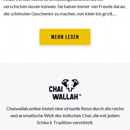
verschicken lassen können. Sie haben immer viel Freude daran,
die schönsten Geschenke zu machen, von klein bis groß.
Mehrere oder nur eines, um jemandem eine besondere Freude
zu machen. "In dieser Zeit der Korona ist es besonders
schwierig, sich zu treffen oder zusammen zu sein. Wir denken
MEHR LESEN
gerne mit Ihnen mit und bieten auch schöne Briefkastenpakete
an." Neugierig auf die Möglichkeiten? Werfen Sie einen Blick
auf https://www.effeanders-ede.nl/.
Chaiwallah.online bietet eine virtuelle Reise durch die reiche
und aromatische Welt des indischen Chai, die mit jedem
Schluck Tradition vermittelt.