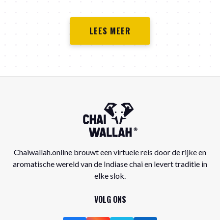
Bondi Chai op de kaart. Hier
de vegan Ginger 'n Spice.
LEES MEER
am
Chaiwallah.online brouwt een virtuele reis door de rijke en
n
aromatische wereld van de Indiase chai en levert traditie in
elke slok.
VOLG ONS