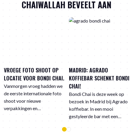
CHAIWALLAH BEVEELT AAN
MADRID: AGRADO
BONDI CHAI IN ZUID
I.
KOFFIEBAR SCHENKT BONDI
FRANKRIJK
CHAI!
e
Hoe leuk is het dat Bondi
o
Chai Ginger 'n Spice zelfs in
Bondi Chai is deze week op
Zuid Frankrijk geserveerd
bezoek in Madrid bij Agrado
wordt. Langzaam ontdekken
koffiebar. In een mooi
an
de Fransen de kruidige
gestyleerde bar met een
smaken in chai Latte.
brede keuze uit verschillende
e
koffievarianten staat ook