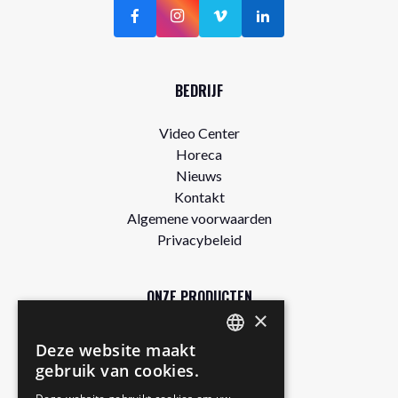
BEDRIJF
Video Center
Horeca
Nieuws
Kontakt
Algemene voorwaarden
Privacybeleid
ONZE PRODUCTEN
×
Winkel
Deze website maakt
DUTCH
Gratis proefpakket
gebruik van cookies.
Authentic
ENGLISH