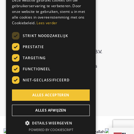
Deze website gebruikt cookies om uw
Matcha Latte
gebruikerservaring te verbeteren. Door
GERMAN
Royal Chai
onze website te gebruiken, stemt u in met
ITALIAN
alle cookies in overeenstemming met ons
Cookiebeleid.
Lees verder
BEDRIJF
STRIKT NOODZAKELIJK
PRESTATIE
Foodservice Marketing Foods B.V.
TARGETING
De Doornweg 13,
8035 PC Zwolle, Netherlands
FUNCTIONEEL
NIET-GECLASSIFICEERD
info@chaiwallah.online
ALLES ACCEPTEREN
+31 529 42 69 60
ALLES AFWIJZEN
DETAILS WEERGEVEN
© Copyright Chai Wallah 2026
POWERED BY COOKIESCRIPT