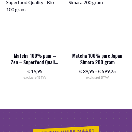
Matcha 100% puur –
Matcha 100% pure Japan
Zen – Superfood Quality
Simara 200 gram
– Bio – 100 gram
Prijskla
€
19,95
€
39,95
-
€
599,25
exclusief BTW
exclusief BTW
€ 39,95
tot
€ 599,2
WAT ONS UNIEK MAAKT