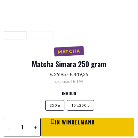
MATCHA
Matcha Simara 250 gram
Prijsklasse:
€
29,95
-
€
449,25
€ 29,95
exclusief BTW
tot
INHOUD
€ 449,25
250 g
15 x250 g
IN WINKELMAND
Matcha
-
+
Simara
250