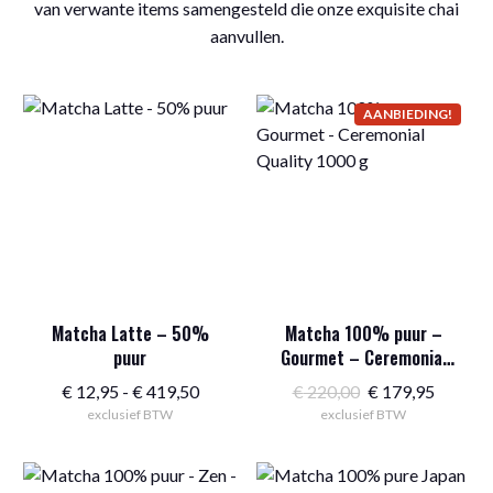
van verwante items samengesteld die onze exquisite chai
aanvullen.
AANBIEDING!
Matcha Latte – 50%
Matcha 100% puur –
puur
Gourmet – Ceremonial
Quality 1000 g
Prijsklasse:
Oorspronkelijke
Huidig
€
12,95
-
€
419,50
€
220,00
€
179,95
exclusief BTW
€ 12,95
exclusief BTW
prijs
prijs
tot
was:
is:
€ 419,50
€ 220,00.
€ 179,9