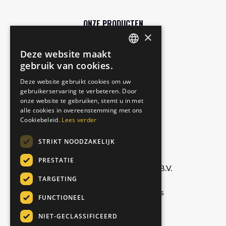
ONZE PRODUCTEN
×
Winkel
Deze website maakt
DUTCH
Gratis proefpakket
gebruik van cookies.
Authentic
ENGLISH
Deze website gebruikt cookies om uw
Matcha Latte
gebruikerservaring te verbeteren. Door
GERMAN
Royal Chai
onze website te gebruiken, stemt u in met
ITALIAN
alle cookies in overeenstemming met ons
Cookiebeleid.
Lees verder
BEDRIJF
STRIKT NOODZAKELIJK
PRESTATIE
Foodservice Marketing Foods B.V.
TARGETING
De Doornweg 13,
8035 PC Zwolle, Netherlands
FUNCTIONEEL
NIET-GECLASSIFICEERD
info@chaiwallah.online