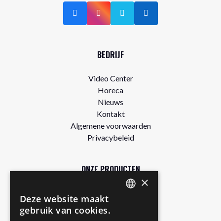
BEDRIJF
Video Center
Horeca
Nieuws
Kontakt
Algemene voorwaarden
Privacybeleid
ONZE PRODUCTEN
×
Winkel
Deze website maakt
DUTCH
Gratis proefpakket
gebruik van cookies.
Authentic
ENGLISH