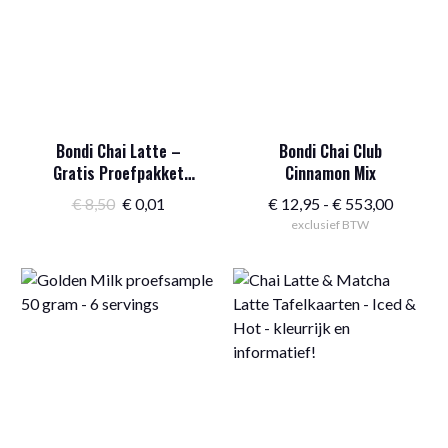
Bondi Chai Latte –
Bondi Chai Club
Gratis Proefpakket
Cinnamon Mix
Horeca
Oorspronkelijke
Huidige
Prijskla
€
8,50
€
0,01
€
12,95
-
€
553,00
prijs
prijs
exclusief BTW
€ 12,95
was:
is:
tot
€ 8,50.
€ 0,01.
€ 553,0