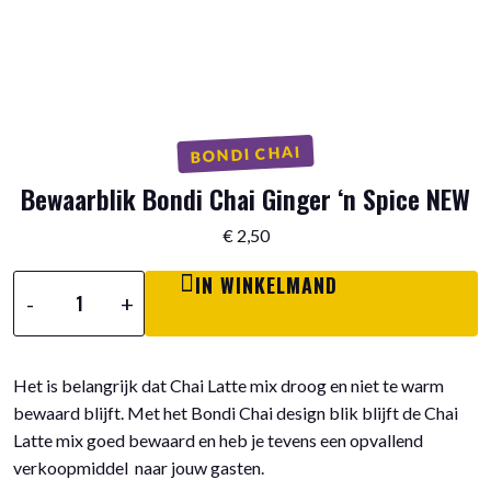
BONDI CHAI
Bewaarblik Bondi Chai Ginger ‘n Spice NEW
€
2,50
IN WINKELMAND
Bewaarblik
-
+
Bondi
Chai
Ginger
Het is belangrijk dat Chai Latte mix droog en niet te warm
'n
bewaard blijft. Met het Bondi Chai design blik blijft de Chai
Spice
Latte mix goed bewaard en heb je tevens een opvallend
NEW
aantal
verkoopmiddel naar jouw gasten.