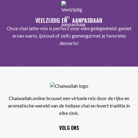
VEELZIJDIG EN AANPASBAAR
Onze chai latte-mix is ​​perfect voor elke gelegenheid: geniet
ervan warm, ijskoud of zelfs gemengd met je favoriete
desserts!
Chaiwallah.online brouwt een virtuele reis door de rijke en
aromatische wereld van de Indiase chai en levert traditie in
elke slok.
VOLG ONS