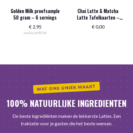
Golden Milk proefsample
Chai Latte & Matcha
50 gram – 6 servings
Latte Tafelkaarten –
Iced & Hot – kleurrijk en
€
2,95
€
0,00
informatief!
exclusief BTW
WAT ONS UNIEK MAAKT
100% NATUURLIJKE INGREDIENTEN
De beste ingrediënten maken de lekkerste Lattes. Een
traktatie voor je gasten die het beste wensen.