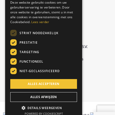
Deze website gebruikt cookies om uw
Matcha Latte
gebruikerservaring te verbeteren. Door
GERMAN
Royal Chai
onze website te gebruiken, stemt u in met
ITALIAN
alle cookies in overeenstemming met ons
Cookiebeleid.
Lees verder
BEDRIJF
STRIKT NOODZAKELIJK
PRESTATIE
Foodservice Marketing Foods B.V.
TARGETING
De Doornweg 13,
8035 PC Zwolle, Netherlands
FUNCTIONEEL
NIET-GECLASSIFICEERD
info@chaiwallah.online
ALLES ACCEPTEREN
+31 529 42 69 60
ALLES AFWIJZEN
DETAILS WEERGEVEN
© Copyright Chai Wallah 2026
POWERED BY COOKIESCRIPT