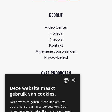
BEDRIJF
Video Center
Horeca
Nieuws
Kontakt
Algemene voorwaarden
Privacybeleid
ONZE PRODUCTEN
×
Winkel
Deze website maakt
DUTCH
Gratis proefpakket
gebruik van cookies.
Authentic
ENGLISH
Deze website gebruikt cookies om uw
Matcha Latte
gebruikerservaring te verbeteren. Door
GERMAN
Royal Chai
onze website te gebruiken, stemt u in met