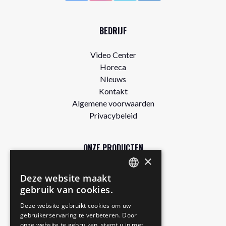
BEDRIJF
Video Center
Horeca
Nieuws
Kontakt
Algemene voorwaarden
Privacybeleid
ONZE PRODUCTEN
×
Winkel
Deze website maakt
DUTCH
Gratis proefpakket
gebruik van cookies.
Authentic
ENGLISH
Deze website gebruikt cookies om uw
Matcha Latte
gebruikerservaring te verbeteren. Door
GERMAN
Royal Chai
onze website te gebruiken, stemt u in met