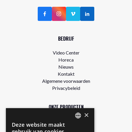
BEDRIJF
Video Center
Horeca
Nieuws
Kontakt
Algemene voorwaarden
Privacybeleid
ONZE PRODUCTEN
×
Winkel
Deze website maakt
DUTCH
Gratis proefpakket
gebruik van cookies.