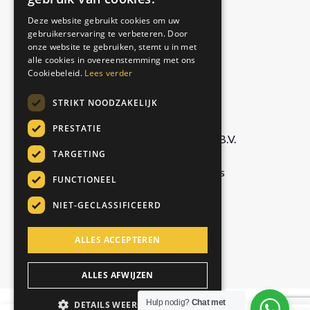
Authentic
ENGLISH
Deze website gebruikt cookies om uw
Matcha Latte
gebruikerservaring te verbeteren. Door
GERMAN
Royal Chai
onze website te gebruiken, stemt u in met
ITALIAN
alle cookies in overeenstemming met ons
Cookiebeleid.
Lees verder
BEDRIJF
STRIKT NOODZAKELIJK
PRESTATIE
Foodservice Marketing Foods B.V.
TARGETING
De Doornweg 13,
8035 PC Zwolle, Netherlands
FUNCTIONEEL
NIET-GECLASSIFICEERD
info@chaiwallah.online
ALLES ACCEPTEREN
+31 529 42 69 60
ALLES AFWIJZEN
Hulp nodig?
Chat met
DETAILS WEERGEVEN
© Copyright Chai Wallah 2026