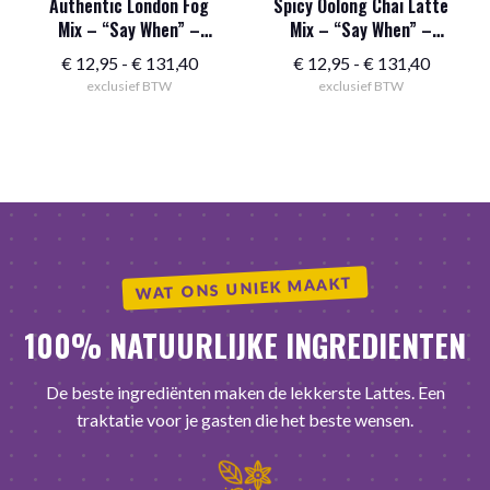
Authentic London Fog
Spicy Oolong Chai Latte
Mix – “Say When” –
Mix – “Say When” –
Classic
lekker pittig
Prijsklasse:
Prijskla
€
12,95
-
€
131,40
€
12,95
-
€
131,40
exclusief BTW
€ 12,95
exclusief BTW
€ 12,95
tot
tot
€ 131,40
€ 131,4
WAT ONS UNIEK MAAKT
100% NATUURLIJKE INGREDIENTEN
De beste ingrediënten maken de lekkerste Lattes. Een
traktatie voor je gasten die het beste wensen.