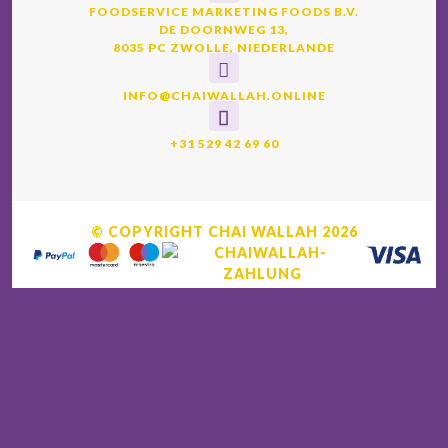
FOODSERVICE MARKETING FOODS B.V.
DE DOORNWEG 13,
8035 PC ZWOLLE, NIEDERLANDE
INFO@CHAIWALLAH.ONLINE
+31 529 42 69 60
© COPYRIGHT CHAI WALLAH 2026