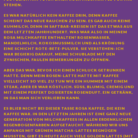
TEHEN.
ES WAR NATÜRLICH KEIN KAFFEE DRIN, DENN KAFFEE
SCHEINT DAS NEUE RAUCHEN ZU SEIN. ES GAB AUCH KEINE
KUHMILCH, DENN IN SAFTBAR-KREISEN IST DAS ETWAS AUS
DEM LETZTEN JAHRHUNDERT. WAS WAR ALSO IN MEINEM
ROSA MILCHKAFFEE ENTHALTEN? ROSENWASSER,
MANDELMILCH, KOKOSNUSSMILCH UND ALS KRÖNUNG
EINE SCHICHT ROTE-BETE-PULVER. SIE VERSTEHEN: ICH
WAR BEGIERIG DARAUF, MEINE SCHUBLADE MIT DEN
ZYNISCHEN, FAULEN BEMERKUNGEN ZU ÖFFNEN.
ABER DAS WAR, BEVOR ICH EINEN SCHLUCK GETRUNKEN
HATTE. DENN MEIN ROSEN-LATTE HATTE MIT KAFFEE
VIELLEICHT SO VIEL ZU TUN WIE EIN HUMMER MIT EINEM
STEAK, ABER ER WAR KÖSTLICH. SÜSS, BLUMIG, CREMIG UND M
IT EINEM PERFEKT DOSIERTEN ROSENDUFT. EIN GETRÄNK, I
N DAS MAN SICH VERLIEBEN KANN.
ES BLIEB NICHT BEI DIESER TASSE ROSA KAFFEE, DIE KEIN
KAFFEE WAR. IN DEN LETZTEN JAHREN IST EINE GANZ NEUE
GENERATION VON MILCHKAFFEES IN ALLEN ERDENKLICHEN
REGENBOGENFARBEN AUFGETAUCHT. WÄHREND WIR UNS
ANFANGS MIT GRÜNEN MATCHA-LATTES BEGNÜGEN
MUSSTEN, GIBT ES HEUTE AUCH VIELE GOLDEN LATTES (MIT