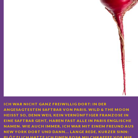
ICH WAR NICHT GANZ FREIWILLIG DORT: IN DER
ANGESAGTESTEN SAFTBAR VON PARIS. WILD & THE MOON
HEISST SO, DENN WEIL KEIN VERNÜNFTIGER FRANZOSE IN E
INE SAFTBAR GEHT, HABEN FAST ALLE IN PARIS ENGLISCHE N
AMEN. WIE AUCH IMMER, ICH WAR MIT EINEM FREUND AUS N
EW YORK DORT UND DANN... LANGE REDE, KURZER SINN: P
LÖTZLICH HATTE ICH EINEN ROSA MILCHKAFFEE VOR MIR S