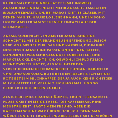
KURKUMA) ODER GINGER LATTES (MIT INGWER).
AUSSERDEM SIND SIE NICHT MEHR AUSSCHLIESSLICH IN
BIOLÄDEN
ERHÄLTLICH. BEI MARQT GIBT ES GLÄSER, MIT
DENEN MAN ZU HAUSE LOSLEGEN KANN, UND IM SOHO
HOUSE AMSTERDAM STEHEN SIE EINFACH AUF DER
SPEISEKARTE.
ZUFALL ODER NICHT, IN AMSTERDAM STAND EINE
SCHACHTEL MIT DER BRANDNEUEN ERFINDUNG
, DIE ICH
HABE,
VOR MEINER TÜR. DAS SIND KAPSELN, DIE IN IHRE
NESPRESSO-MASCHINE PASSEN UND KEINEN KAFFEE,
SONDERN ETWAS SEHR GESUNDES ZUBEREITEN. EINE
MARKTLÜCKE, DACHTE ICH, OBWOHL ICH PLÖTZLICH
MEINE ZWEIFEL HATTE, ALS ICH UNTER DEN
VERSCHIEDENEN GESCHMACKSRICHTUNGEN, DARUNTER
CHAI UND KURKUMA, ROTE BETE ENTDECKTE. ICH MEINE:
ROTE BETE IM MILCHKAFFEE, DER JA AUCH KEIN RICHTIGER
MILCHKAFFEE IST, VERHÄLT SICH NORMAL. UND SO
PROBIERTE ICH DIESEN ZUERST.
ALS ICH DIE MILCH AUFSCHÄUMTE, TROPFTE ROSAROTE
FLÜSSIGKEIT IN MEINE TASSE. "DIE KAFFEEMASCHINE
MENSTRUIERT", SAGTE MEIN FREUND. ABER DIE
KAFFEEMASCHINE WAR ÜBERGLÜCKLICH. DENN MAN
WÜRDE ES NICHT ERWARTEN, ABER SELBST MIT DEM RÜBEN-