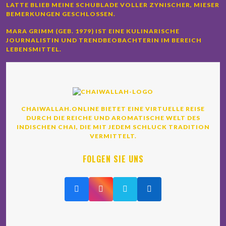
LATTE BLIEB MEINE SCHUBLADE VOLLER ZYNISCHER, MIESER
BEMERKUNGEN GESCHLOSSEN.
MARA GRIMM (GEB. 1979) IST EINE KULINARISCHE
JOURNALISTIN UND TRENDBEOBACHTERIN IM BEREICH
LEBENSMITTEL.
CHAIWALLAH.ONLINE BIETET EINE VIRTUELLE REISE
DURCH DIE REICHE UND AROMATISCHE WELT DES
INDISCHEN CHAI, DIE MIT JEDEM SCHLUCK TRADITION
VERMITTELT.
FOLGEN SIE UNS