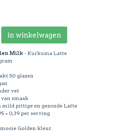
in winkelwagen
den Milk
- Kurkuma Latte
 gram
akt 50 glazen
gan
nder vet
l van smaak
n mild pittige en gezonde Latte
,95 = 0,39 per serving
mooie Golden kleur.