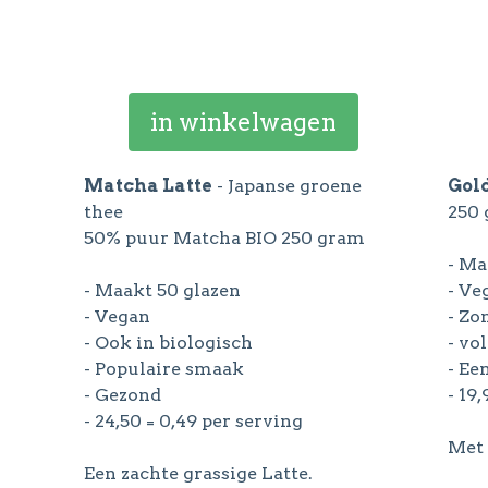
in winkelwagen
Matcha Latte
- Japanse groene
Gol
thee
250
50% puur Matcha BIO 250 gram
- Ma
- Maakt 50 glazen
- Ve
- Vegan
- Zo
- Ook in biologisch
- vo
- Populaire smaak
- Ee
- Gezond
- 19
- 24,50 = 0,49 per serving
Met 
Een zachte grassige Latte.