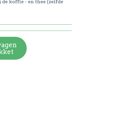
j de koffie - en thee (zelfde
wagen
kket