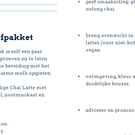
geef smaakuitleg: pi
oolong chai
efpakket
breng evenwicht in 
lattes (voor niet-k
vegan
 je zelf een paar
 proeven en te laten
ke bereiding met het
 warme melk opgieten.
vormgeving, kleur e
duidelijke keuzes.
dige Chai Latte met
el, nootmuskaat en
adviseer en promoot
mon.
y.