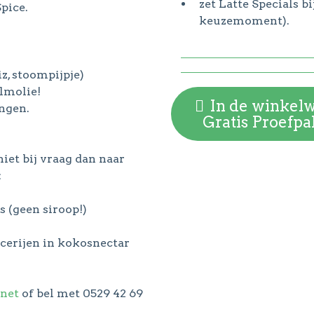
zet Latte Specials bi
pice.
keuzemoment).
z, stoompijpje)
lmolie!
In de winkel
ngen.
Gratis Proefpa
niet bij vraag dan naar
:
s (geen siroop!)
pecerijen in kokosnectar
net
of bel met 0529 42 69