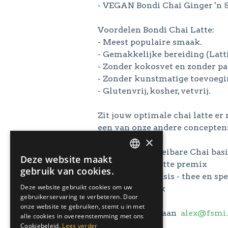
- VEGAN Bondi Chai Ginger 'n S
Voordelen Bondi Chai Latte:
- Meest populaire smaak.
- Gemakkelijke bereiding (Latti
- Zonder kokosvet en zonder pa
- Zonder kunstmatige toevoegi
- Glutenvrij, kosher, vetvrij.
Zit jouw optimale chai latte er 
een van onze andere concepten
×
* Authentic vloeibare Chai basi
Deze website maakt
DUTCH
* Vegan Chai Latte premix
gebruik van cookies.
* Sticky Chai basis - thee en s
ENGLISH
Deze website gebruikt cookies om uw
* Ready to Drink
gebruikerservaring te verbeteren. Door
GERMAN
onze website te gebruiken, stemt u in met
Stuur een mail aan
alex@fsmi.
ITALIAN
alle cookies in overeenstemming met ons
60
Cookiebeleid.
Lees verder