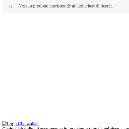
Nessun prodotto corrisponde ai tuoi criteri di ricerca.
Chaiwallah.online ti accompagna in un viaggio virtuale nel ricco e aro