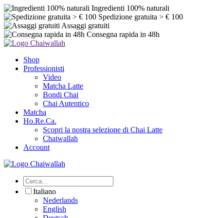
Ingredienti 100% naturali
Spedizione gratuita > € 100
Assaggi gratuiti
Consegna rapida in 48h
Shop
Professionisti
Video
Matcha Latte
Bondi Chai
Chai Autentico
Matcha
Ho.Re.Ca.
Scopri la nostra selezione di Chai Latte
Chaiwallah
Account
Italiano
Nederlands
English
Deutsch