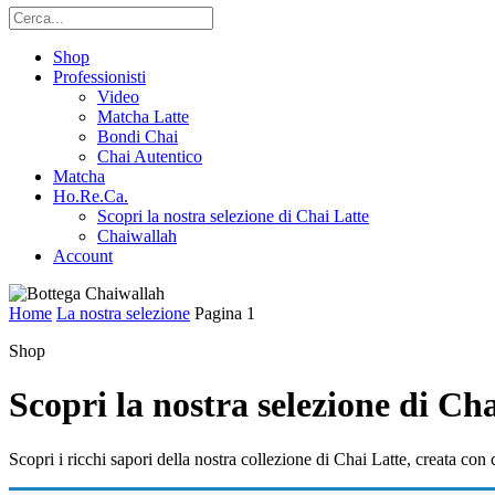
Shop
Professionisti
Video
Matcha Latte
Bondi Chai
Chai Autentico
Matcha
Ho.Re.Ca.
Scopri la nostra selezione di Chai Latte
Chaiwallah
Account
Home
La nostra selezione
Pagina 1
Shop
Scopri la nostra selezione di Ch
Scopri i ricchi sapori della nostra collezione di Chai Latte, creata co