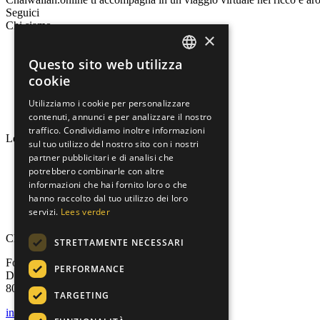
Seguici
Chi siamo
×
Ispirazioni in video
Questo sito web utilizza
Ho.Re.Ca.
DUTCH
Novità
cookie
Contattaci
ENGLISH
Condizioni generali
Utilizziamo i cookie per personalizzare
Informativa sulla privacy
contenuti, annunci e per analizzare il nostro
GERMAN
traffico. Condividiamo inoltre informazioni
Le nostre specialità
ITALIAN
sul tuo utilizzo del nostro sito con i nostri
partner pubblicitari e di analisi che
Negozio
potrebbero combinarle con altre
Kit degustazione in omaggio
informazioni che hai fornito loro o che
Autentico
hanno raccolto dal tuo utilizzo dei loro
Matcha Latte
servizi.
Lees verder
Royal Chai
Chi siamo
STRETTAMENTE NECESSARI
Foodservice Marketing Foods B.V.
PERFORMANCE
De Doornweg 13,
8035 PC Zwolle, Paesi Bassi
TARGETING
info@chaiwallah.online